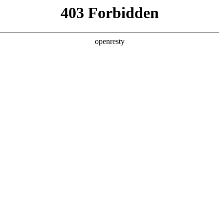
产品及服务
行业解决方案
合作伙伴
投资者关系
制造进化Autodesk新品全线首发
度嵌入工作流的智能引擎，云端协同从“异地办公的共享载体”，升级为跨端
构。
esk 2027以「AI原生+全云互联」为核心，升级全线产品矩阵，真正实